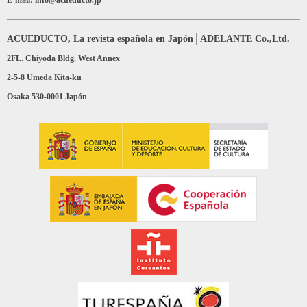
E-mail: info@acueducto.jp
ACUEDUCTO, La revista española en Japón│ADELANTE Co.,Ltd.
2FL. Chiyoda Bldg. West Annex
2-5-8 Umeda Kita-ku
Osaka 530-0001 Japón