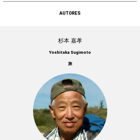
AUTORES
杉本 嘉孝
Yoshitaka Sugimoto
旅