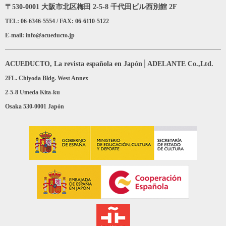
〒530-0001 大阪市北区梅田 2-5-8 千代田ビル西別館 2F
TEL: 06-6346-5554 / FAX: 06-6110-5122
E-mail: info@acueducto.jp
ACUEDUCTO, La revista española en Japón│ADELANTE Co.,Ltd.
2FL. Chiyoda Bldg. West Annex
2-5-8 Umeda Kita-ku
Osaka 530-0001 Japón