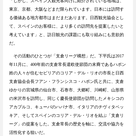
「しかし、スペイン人観光客向けに紹介されている地域は、
東京、京都、大阪などまだ限られています。日本には訪問す
る価値ある地方都市はまだまだあります。日西観光協会とし
て、スペインのお客様に、より多くの訪問先を提案したいと
考えています」と、訪日観光の課題にも取り組みにも意欲的
だ。
その活動のひとつが「支倉リーグ構想」だ。下平氏は2017
年11月に、400年前の支倉常長遣欧使節団の末裔であるハポン
姓の人々が住むセビリアのコリア・デル・リオの市長と日西
支倉協会会長フアン・フランシスコ・ハポン氏と共に、支倉
ゆかりの宮城県の仙台市、石巻市、大郷町、川崎町、山形県
の米沢市を訪問し、同じく慶長使節団が訪問したメキシコの
アカプルコ、キューバのハバナ市、イタリアのチヴィタベッ
キア、そしてスペインのコリア・デル・リオを結ぶ「支倉リ
ーグ」の提案をした。支倉常長の歴史を軸に、交流や協力を
活性化する狙いだ。