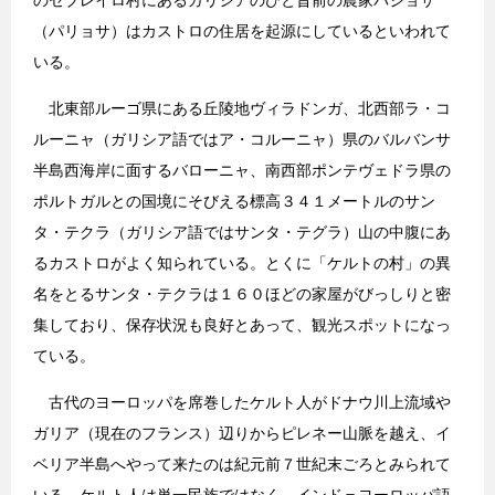
のセブレイロ村にあるガリシアのひと昔前の農家パジョサ
（パリョサ）はカストロの住居を起源にしているといわれて
いる。
北東部ルーゴ県にある丘陵地ヴィラドンガ、北西部ラ・コ
ルーニャ（ガリシア語ではア・コルーニャ）県のバルバンサ
半島西海岸に面するバローニャ、南西部ポンテヴェドラ県の
ポルトガルとの国境にそびえる標高３４１メートルのサン
タ・テクラ（ガリシア語ではサンタ・テグラ）山の中腹にあ
るカストロがよく知られている。とくに「ケルトの村」の異
名をとるサンタ・テクラは１６０ほどの家屋がびっしりと密
集しており、保存状況も良好とあって、観光スポットになっ
ている。
古代のヨーロッパを席巻したケルト人がドナウ川上流域や
ガリア（現在のフランス）辺りからピレネー山脈を越え、イ
ベリア半島へやって来たのは紀元前７世紀末ごろとみられて