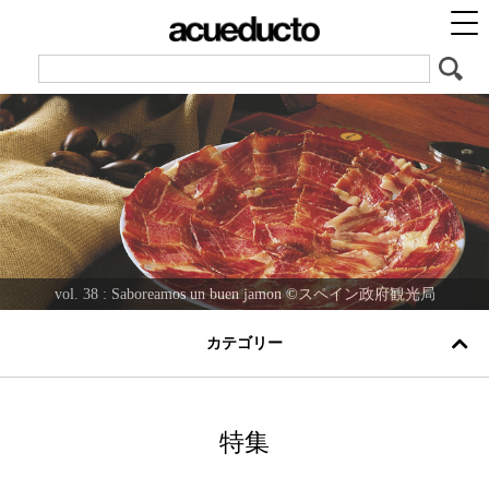
vol. 38 : Saboreamos un buen jamon ©︎スペイン政府観光局
vol. 39 : 6 japoneses en España "Querer es poder"
vol. 40 : El español en mi camino
vol. 37 : El mundo del Jerez
カテゴリー
特集