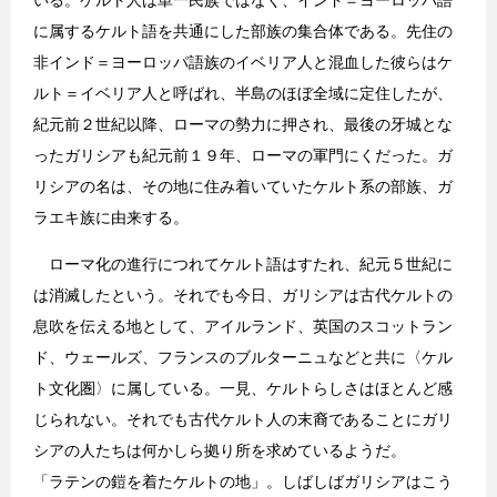
いる。ケルト人は単一民族ではなく、インド＝ヨーロッパ語
に属するケルト語を共通にした部族の集合体である。先住の
非インド＝ヨーロッパ語族のイベリア人と混血した彼らはケ
ルト＝イベリア人と呼ばれ、半島のほぼ全域に定住したが、
紀元前２世紀以降、ローマの勢力に押され、最後の牙城とな
ったガリシアも紀元前１９年、ローマの軍門にくだった。ガ
リシアの名は、その地に住み着いていたケルト系の部族、ガ
ラエキ族に由来する。
ローマ化の進行につれてケルト語はすたれ、紀元５世紀に
は消滅したという。それでも今日、ガリシアは古代ケルトの
息吹を伝える地として、アイルランド、英国のスコットラン
ド、ウェールズ、フランスのブルターニュなどと共に〈ケル
ト文化圏〉に属している。一見、ケルトらしさはほとんど感
じられない。それでも古代ケルト人の末裔であることにガリ
シアの人たちは何かしら拠り所を求めているようだ。
「ラテンの鎧を着たケルトの地」。しばしばガリシアはこう