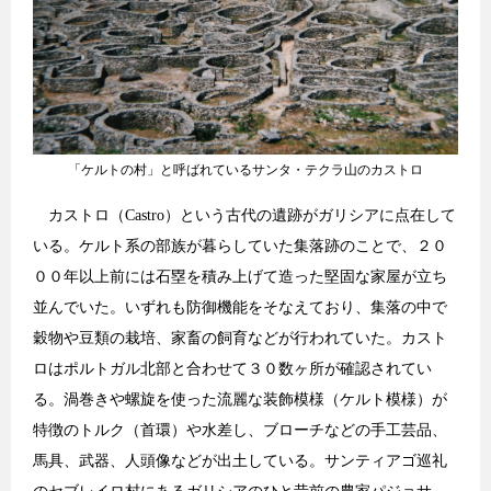
「ケルトの村」と呼ばれているサンタ・テクラ山のカストロ
カストロ（Castro）という古代の遺跡がガリシアに点在して
いる。ケルト系の部族が暮らしていた集落跡のことで、２０
００年以上前には石塁を積み上げて造った堅固な家屋が立ち
並んでいた。いずれも防御機能をそなえており、集落の中で
穀物や豆類の栽培、家畜の飼育などが行われていた。カスト
ロはポルトガル北部と合わせて３０数ヶ所が確認されてい
る。渦巻きや螺旋を使った流麗な装飾模様（ケルト模様）が
特徴のトルク（首環）や水差し、ブローチなどの手工芸品、
馬具、武器、人頭像などが出土している。サンティアゴ巡礼