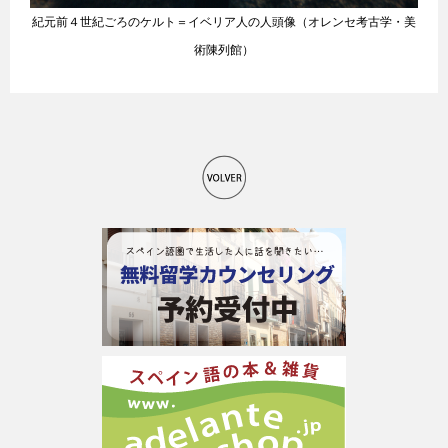
紀元前４世紀ごろのケルト＝イベリア人の人頭像（オレンセ考古学・美
術陳列館）