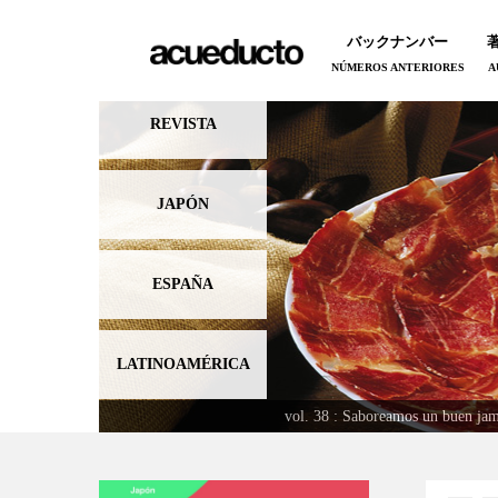
バックナンバー
NÚMEROS ANTERIORES
A
REVISTA
JAPÓN
ESPAÑA
LATINOAMÉRICA
vol. 38 : Saboreamos un b
vol. 39 : 6 japoneses en Es
vol. 40 : El españo
vol. 37 : El mund