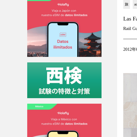
旅
a
Las Fa
Raúl Gu
2012年