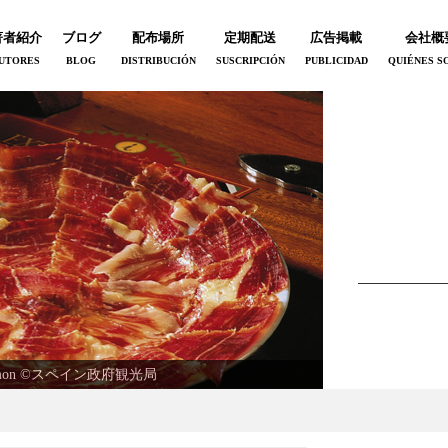
著者紹介
ブログ
配布場所
定期配送
広告掲載
会社概
UTORES
BLOG
DISTRIBUCIÓN
SUSCRIPCIÓN
PUBLICIDAD
QUIÉNES S
uen jamon ©︎スペイン政府観光局
paña "Querer es poder"
l en mi camino
o del Jerez