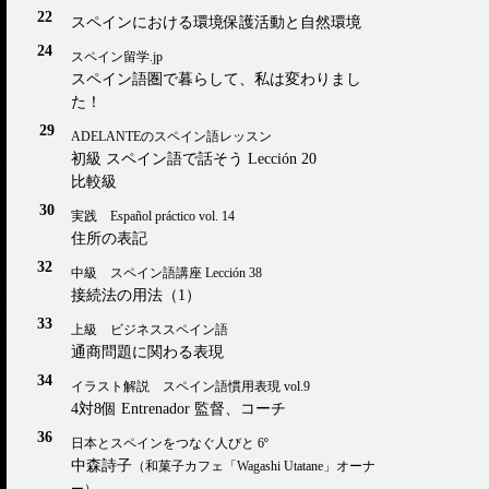
22
スペインにおける環境保護活動と自然環境
24
スペイン留学.jp
スペイン語圏で暮らして、私は変わりまし
た！
29
ADELANTEのスペイン語レッスン
初級 スペイン語で話そう Lección 20
比較級
30
実践 Español práctico vol. 14
住所の表記
32
中級 スペイン語講座 Lección 38
接続法の用法（1）
33
上級 ビジネススペイン語
通商問題に関わる表現
34
イラスト解説 スペイン語慣用表現 vol.9
4対8個 Entrenador 監督、コーチ
36
日本とスペインをつなぐ人びと 6º
中森詩子
（和菓子カフェ「Wagashi Utatane」オーナ