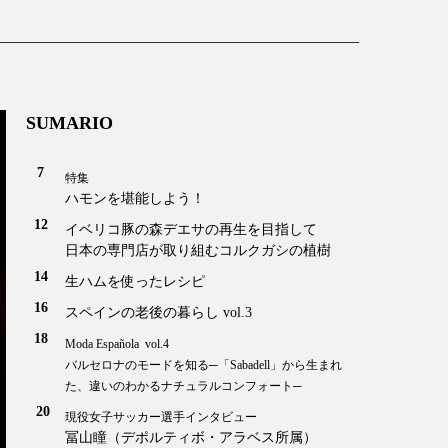
SUMARIO
7
特集
ハモンを堪能しよう！
12
イベリコ豚の森デエサの再生を目指して
日本の専門店が取り組むコルクガシの植樹
14
生ハムを使ったレシピ
16
スペインの老後の暮らし vol.3
18
Moda Española vol.4
バルセロナのモードを知る─
「Sabadell」から生まれ
た、違いのわかるナチュラルコンフォート─
20
現役女子サッカー選手インタビュー
冨山瞳（デポルティボ・アラベス所属）