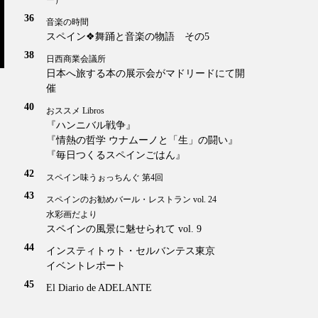
ー）
36
音楽の時間
スペイン❖舞踊と音楽の物語 その5
38
日西商業会議所
日本へ旅する本の展示会がマドリードにて開
催
40
おススメ Libros
『ハンニバル戦争』
『情熱の哲学 ウナムーノと「生」の闘い』
『毎日つくるスペインごはん』
42
スペイン味うぉっちんぐ 第4回
43
スペインのお勧めバール・レストラン vol. 24
水彩画だより
スペインの風景に魅せられて vol. 9
44
インスティトゥト・セルバンテス東京
イベントレポート
45
El Diario de ADELANTE