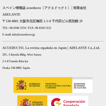
スペイン情報誌 acueducto〔アクエドゥクト〕│有限会社
ADELANTE
〒530-0001 大阪市北区梅田 2-5-8 千代田ビル西別館 2F
TEL: 06-6346-5554 / FAX: 06-6110-5122
E-mail: info@acueducto.jp
ACUEDUCTO, La revista española en Japón│ADELANTE Co.,Ltd.
2FL. Chiyoda Bldg. West Annex
2-5-8 Umeda Kita-ku
Osaka 530-0001 Japón