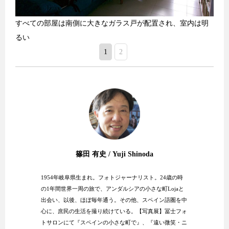
すべての部屋は南側に大きなガラス戸が配置され、室内は明
るい
1
2
篠田 有史 / Yuji Shinoda
1954年岐阜県生まれ。フォトジャーナリスト。24歳の時
の1年間世界一周の旅で、アンダルシアの小さな町Lojaと
出会い、以後、ほぼ毎年通う。その他、スペイン語圏を中
心に、庶民の生活を撮り続けている。【写真展】冨士フォ
トサロンにて『スペインの小さな町で』、『遠い微笑・ニ