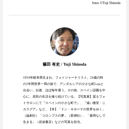
fotos ©︎Yuji Shinoda
篠田 有史 / Yuji Shinoda
1954年岐阜県生まれ。フォトジャーナリスト。24歳の時
の1年間世界一周の旅で、アンダルシアの小さな町Lojaと
出会い、以後、ほぼ毎年通う。その他、スペイン語圏を中
心に、庶民の生活を撮り続けている。【写真展】冨士フォ
トサロンにて『スペインの小さな町で』、『遠い微笑・ニ
カラグア』など。【本】「ドン・キホーテの世界をゆく」
（論創社）「コロンブスの夢」（新潮社）、「雇用なしで
生きる」（岩波書店）などの写真を担当。