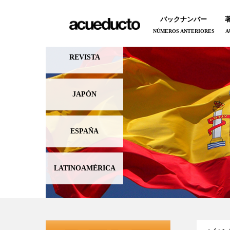
バックナンバー
NÚMEROS ANTERIORES
A
REVISTA
JAPÓN
ESPAÑA
LATINOAMÉRICA