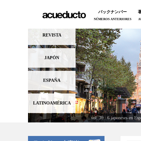
バックナンバー
NÚMEROS ANTERIORES
A
REVISTA
JAPÓN
ESPAÑA
LATINOAMÉRICA
vol. 38 : Saboreamos un b
vol. 39 : 6 japoneses en Es
vol. 40 : El españo
vol. 37 : El mund