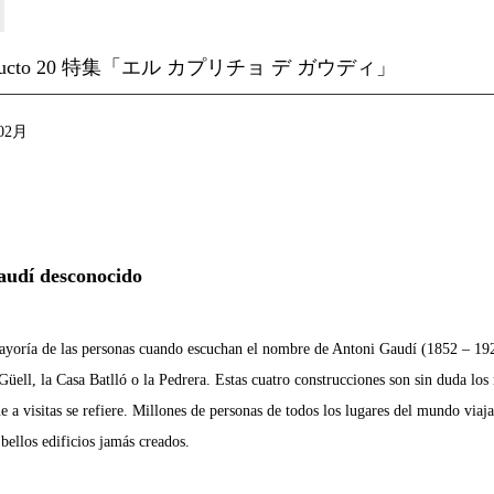
educto 20 特集「エル カプリチョ デ ガウディ」
02月
udí desconocido
ría de las personas cuando escuchan el nombre de Antoni Gaudí (1852 – 1926
üell, la Casa Batlló o la Pedrera. Estas cuatro construcciones son sin duda los 
ue a visitas se refiere. Millones de personas de todos los lugares del mundo via
bellos edificios jamás creados.