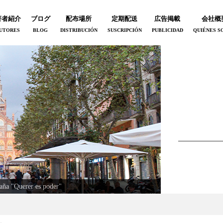
著者紹介
ブログ
配布場所
定期配送
広告掲載
会社概
UTORES
BLOG
DISTRIBUCIÓN
SUSCRIPCIÓN
PUBLICIDAD
QUIÉNES S
uen jamon ©︎スペイン政府観光局
paña "Querer es poder"
l en mi camino
o del Jerez