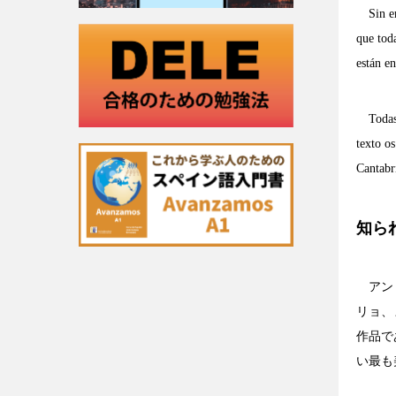
Sin emb
que tod
están e
Todas l
texto o
Cantabr
知ら
アント
リョ、
作品で
い最も