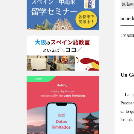
旅
芸術
acu
2015年
Un Ga
La mayo
Parque G
en lo q
los más 