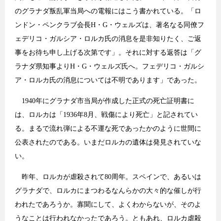
のグラナダ叛乱軍当局への電報にはこう書かれている。「ロ
ンドン・ペンクラブ会長H・G・ウェルズは、著名なる同僚フ
ェデリコ・ガルシア・ロルカ氏の消息を是非知りたく、ご返
事をお待ち申し上げる次第です」。それに対する返答は「グ
ラナダ県知事よりH・G・ウェルズ氏へ。フェデリコ・ガルシ
ア・ロルカ氏の消息については不明であります」であった。
1940年にグラナダ市当局が作成した正式の死亡証明書に
は、ロルカは「1936年8月、戦傷により死亡」と記されてい
る。まるで流れ弾による不運な死であったかのように世間に
公表されたのである。いまだロルカの遺体は発見されていな
い。
昨年、ロルカが虐殺されて80周年。スペインで、あるいは
グラナダで、ロルカにまつわるなんらかの大々的な催しが行
われたであろうか。寡聞にして、よくわからないが、そのよ
うなことは行われなかったであろう。ともあれ、ロルカ虐殺