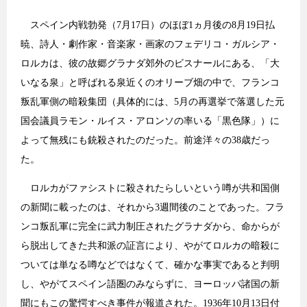
スペイン内戦勃発（7月17日）のほぼ1ヵ月後の8月19日払
暁、詩人・劇作家・音楽家・画家のフェデリコ・ガルシア・
ロルカは、彼の故郷グラナダ郊外のビスナールにある、「大
いなる泉」と呼ばれる泉近くのオリーブ畑の中で、フランコ
叛乱軍側の暗殺集団（具体的には、5月の再選挙で落選した元
国会議員ラモン・ルイス・アロンソの率いる「黒色隊」）に
よって無残にも銃殺されたのだった。前途洋々の38歳だっ
た。
ロルカがファシストに殺されたらしいという噂が共和国側
の新聞に載ったのは、それから3週間後のことであった。フラ
ンコ叛乱軍に完全に武力制圧されたグラナダから、命からが
ら脱出してきた共和派の証言により、やがてロルカの暗殺に
ついては単なる噂などではなくて、確かな事実であると判明
し、やがてスペイン語圏のみならずに、ヨーロッパ諸国の新
聞にもこの驚愕すべき事件が報道された。1936年10月13日付