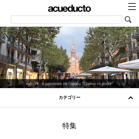
vol. 38 : Saboreamos un buen jamon ©︎スペイン政府観光局
vol. 39 : 6 japoneses en España "Querer es poder"
vol. 40 : El español en mi camino
vol. 37 : El mundo del Jerez
カテゴリー
特集