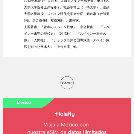
1942年札幌で生まれる。北海道大学文学部卒業。東京都立
大学大学院修士課程修了。社会学博士（一橋大学）。法政
大学名誉教授。スペイン現代史学会会長、武道家（合気道
6段、居合道4段、杖道3段）。書評家。
主要著書：『青春のスペイン戦争』（中公新書）、『スペ
インー未完の現代史』（彩流社）、『スペインー歴史の
旅』（人間社）、『ジャック白井と国際旅団ースペイン内
戦を戦った日本人』（中公文庫）他。