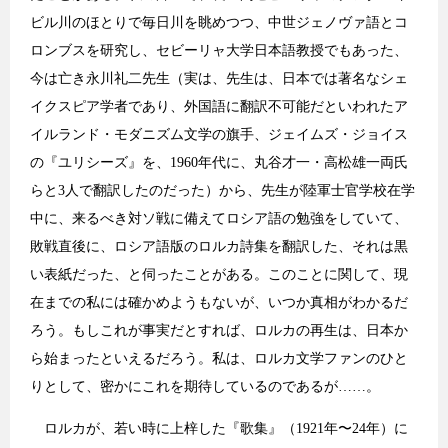
ビル川のほとりで毎日川を眺めつつ、中世ジェノヴァ語とコ
ロンブスを研究し、セビーリャ大学日本語教授でもあった、
今は亡き永川礼二先生（実は、先生は、日本では著名なシェ
イクスピア学者であり、外国語に翻訳不可能だといわれたア
イルランド・モダニズム文学の旗手、ジェイムズ・ジョイス
の『ユリシーズ』を、1960年代に、丸谷才一・高松雄一両氏
らと3人で翻訳したのだった）から、先生が陸軍士官学校在学
中に、来るべき対ソ戦に備えてロシア語の勉強をしていて、
敗戦直後に、ロシア語版のロルカ詩集を翻訳した、それは黒
い表紙だった、と伺ったことがある。このことに関して、現
在までの私には確かめようもないが、いつか真相がわかるだ
ろう。もしこれが事実だとすれば、ロルカの再生は、日本か
ら始まったといえるだろう。私は、ロルカ文学ファンのひと
りとして、密かにこれを期待しているのであるが……。
ロルカが、若い時に上梓した『歌集』（1921年〜24年）に