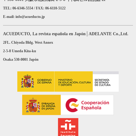
TEL: 06-6346-5554 / FAX: 06-6110-5122
E-mail: info@acueducto.jp
ACUEDUCTO, La revista española en Japón│ADELANTE Co.,Ltd.
2FL. Chiyoda Bldg. West Annex
2-5-8 Umeda Kita-ku
Osaka 530-0001 Japón