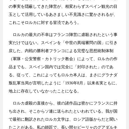
の事実を隠蔽してきた陣営が、相変わらずスペイン観光の目
玉として活用しているあさましい不見識さに驚かされるが、
これこそロルカに対する冒涜であろう。
ロルカの最大の不幸はフランコ陣営に虐殺されたという事
実だけではない。スペインを「中世の異端審問の国」に引き
戻した、内戦の勝利者フランコによる完璧な思想統制体制
（軍隊・公安警察・カトリック教会）によって、ロルカの作
品までも、スペイン国内では完全に「封印された」のであ
る。従って、これによってもロルカ本人は、まさにグラナダ
叛乱軍当局が言明したように「1936年8月」以来名実ともに、
地上に存在していなかったことになる。
ロルカ虐殺の直後から、彼の諸作品は密かにフランスに持
ち出され、そこからソ連に送られたといわれている。我が国
で最初に翻訳されたロルカ文学は、ロシア語版からだと聞い
たことがある。私の師匠で、長い間セビーリャのグアダルキ