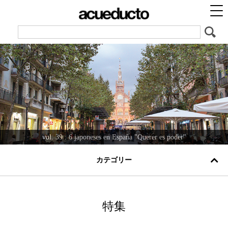
vol. 38 : Saboreamos un buen jamon ©︎スペイン政府観光局
vol. 39 : 6 japoneses en España "Querer es poder"
vol. 40 : El español en mi camino
vol. 37 : El mundo del Jerez
カテゴリー
特集