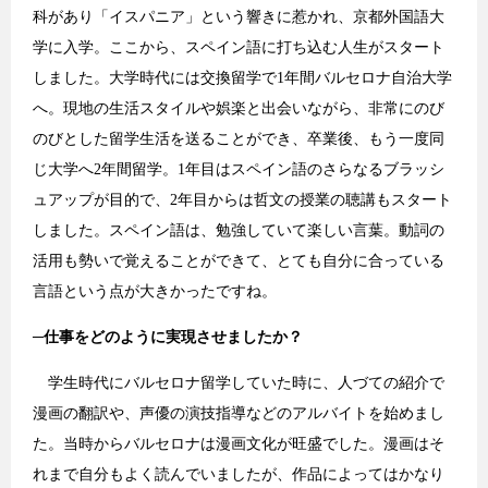
科があり「イスパニア」という響きに惹かれ、京都外国語大
学に入学。ここから、スペイン語に打ち込む人生がスタート
しました。大学時代には交換留学で1年間バルセロナ自治大学
へ。現地の生活スタイルや娯楽と出会いながら、非常にのび
のびとした留学生活を送ることができ、卒業後、もう一度同
じ大学へ2年間留学。1年目はスペイン語のさらなるブラッシ
ュアップが目的で、2年目からは哲文の授業の聴講もスタート
しました。スペイン語は、勉強していて楽しい言葉。動詞の
活用も勢いで覚えることができて、とても自分に合っている
言語という点が大きかったですね。
─
仕事をどのように実現させましたか？
学生時代にバルセロナ留学していた時に、人づての紹介で
漫画の翻訳や、声優の演技指導などのアルバイトを始めまし
た。当時からバルセロナは漫画文化が旺盛でした。漫画はそ
れまで自分もよく読んでいましたが、作品によってはかなり