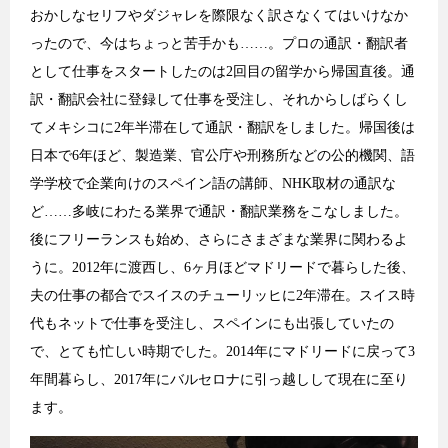
おかしなセリフやダジャレを際限なく訳さなくてはいけなか
ったので、今はちょっと苦手かも……。プロの通訳・翻訳者
として仕事をスタートしたのは2回目の留学から帰国直後。通
訳・翻訳会社に登録して仕事を受注し、それからしばらくし
てメキシコに2年半滞在して通訳・翻訳をしました。帰国後は
日本で6年ほど、製造業、官公庁や刑務所などの公的機関、語
学学校で企業向けのスペイン語の講師、NHK取材の通訳な
ど……多岐にわたる業界で通訳・翻訳業務をこなしました。
後にフリーランスも始め、さらにさまざまな業界に関わるよ
うに。2012年に渡西し、6ヶ月ほどマドリードで暮らした後、
夫の仕事の都合でスイスのチューリッヒに2年滞在。スイス時
代もネットで仕事を受注し、スペインにも出張していたの
で、とても忙しい時期でした。2014年にマドリードに戻って3
年間暮らし、2017年にバルセロナに引っ越しして現在に至り
ます。