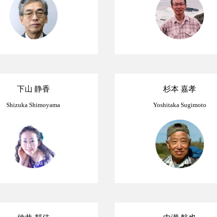
下山 静香
杉本 嘉孝
Shizuka Shimoyama
Yoshitaka Sugimoto