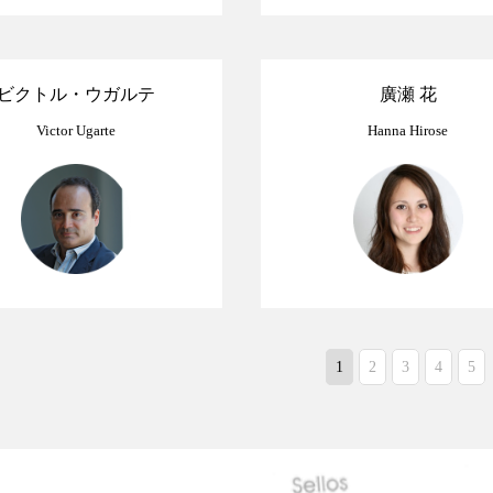
ビクトル・ウガルテ
廣瀬 花
Victor Ugarte
Hanna Hirose
1
2
3
4
5