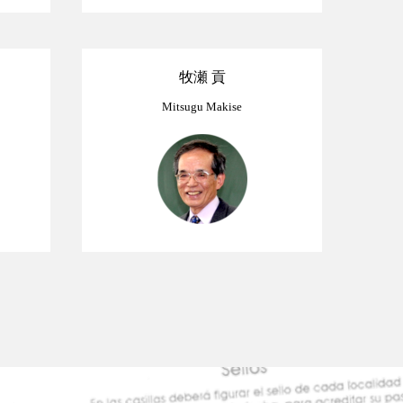
牧瀬 貢
Mitsugu Makise