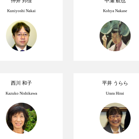
仲井 邦佳
中瀬 航也
Kuniyoshi Nakai
Kohya Nakase
西川 和子
平井 うらら
Kazuko Nishikawa
Urara Hirai