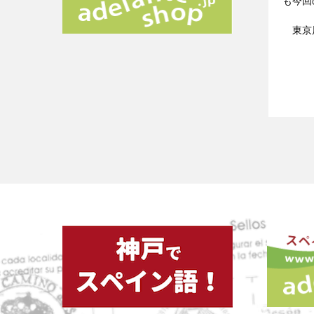
も今回
東京展