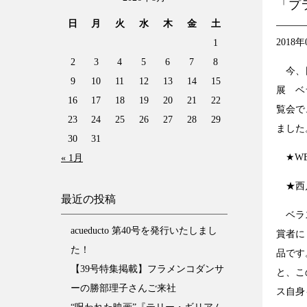
「プ
日
月
火
水
木
金
土
2018年
1
2
3
4
5
6
7
8
今、日
9
10
11
12
13
14
15
展 ベ
16
17
18
19
20
21
22
覧会で
23
24
25
26
27
28
29
ました
30
31
★WE
« 1月
★西
最近の投稿
ベラス
acueducto 第40号を発行いたしまし
賞者に
た！
品です
【39号特集掲載】フラメンコダンサ
と、こ
ーの勝部理子さんご来社
ス自身