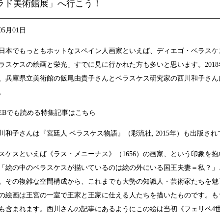
ラド美術館展」へ行こう！
05月01日
本でもっともホットなスペイン人画家といえば、ディエゴ・ベラスケ
ラスケスの絵画と栄光」すでに見に行かれた方も多いと思います。2018年1月
、兵庫県立美術館の飯尾由貴子さんとベラスケス研究家の西川和子さん
。
Bでも読める特集記事は
こちら
川和子さんは
『宮廷人 ベラスケス物語』（彩流社, 2015年）
も出版され
ケスといえば《ラス・メニーナス》（1656）の画家、という印象を
「絵の中のベラスケスが描いているのは絵の外にいる国王夫妻＝私？」
。その複雑な空間構成から、これまでも大勢の知識人・芸術家たちを魅
の絵画は王宮の一室で王家と王家に仕える人たちを描いたものです。も
も含まれます。西川さんの記事にあるようにこの絵は当初《フェリペ4