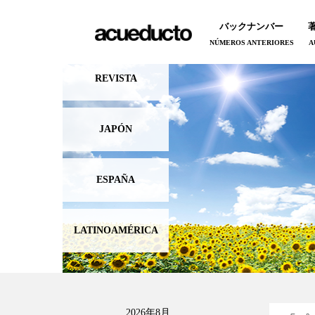
バックナンバー
NÚMEROS ANTERIORES
A
REVISTA
JAPÓN
ESPAÑA
LATINOAMÉRICA
2026年8月