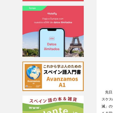
先日、F
スケス
滅」の