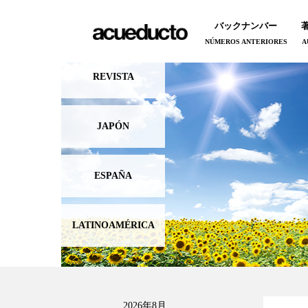
バックナンバー
NÚMEROS ANTERIORES
A
REVISTA
JAPÓN
ESPAÑA
LATINOAMÉRICA
2026年8月