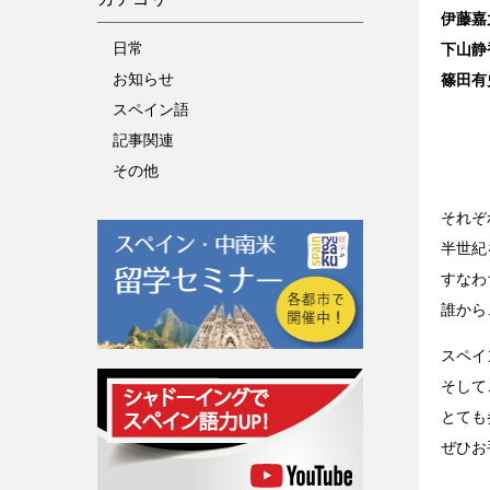
伊藤嘉
日常
下山静
お知らせ
篠田有
スペイン語
記事関連
その他
それぞ
半世紀
すなわ
誰から
スペイ
そして
とても
ぜひお