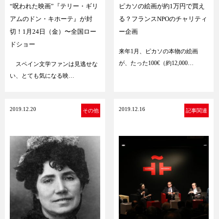
“呪われた映画”『テリー・ギリ
ピカソの絵画が約1万円で買え
アムのドン・キホーテ』が封
る？フランスNPOのチャリティ
切！1月24日（金）〜全国ロー
ー企画
ドショー
来年1月、ピカソの本物の絵画
が、たった100€（約12,000…
スペイン文学ファンは見逃せな
い、とても気になる映…
2019.12.20
2019.12.16
その他
記事関連