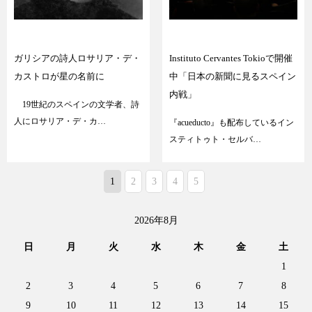
ガリシアの詩人ロサリア・デ・
Instituto Cervantes Tokioで開催
カストロが星の名前に
中「日本の新聞に見るスペイン
内戦」
19世紀のスペインの文学者、詩
人にロサリア・デ・カ…
『acueducto』も配布しているイン
スティトゥト・セルバ…
1
2
3
4
5
2026年8月
日
月
火
水
木
金
土
1
2
3
4
5
6
7
8
9
10
11
12
13
14
15