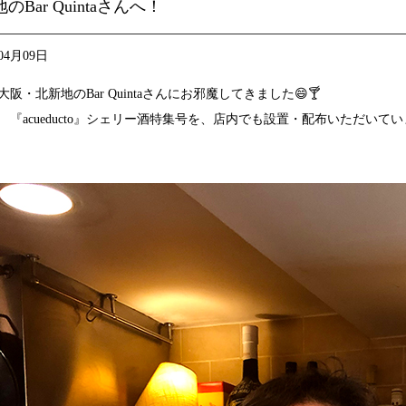
のBar Quintaさんへ！
04月09日
大阪・北新地の
Bar Quinta
さんにお邪魔してきました😄🍸
 『acueducto』シェリー酒特集号を、店内でも設置・配布いただいて