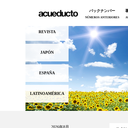
バックナンバー
NÚMEROS ANTERIORES
A
REVISTA
JAPÓN
ESPAÑA
LATINOAMÉRICA
2026年8月