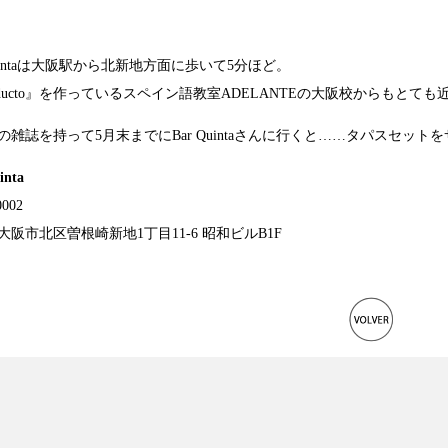
Quintaは大阪駅から北新地方面に歩いて5分ほど。
educto』を作っている
スペイン語教室ADELANTEの大阪校
からもとても
号の雑誌を持って5月末までにBar Quintaさんに行くと……タパスセ
inta
0002
大阪市北区曽根崎新地1丁目11-6 昭和ビルB1F