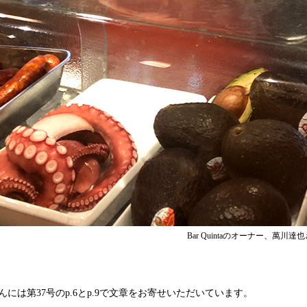
Bar Quintaのオーナー、萬川達
んには第37号のp.6とp.9で文章をお寄せいただいています。