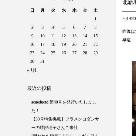
北新地
日
月
火
水
木
金
土
2019年
1
2
3
4
5
6
7
8
昨晩は
9
10
11
12
13
14
15
早速！
16
17
18
19
20
21
22
23
24
25
26
27
28
29
30
31
« 1月
最近の投稿
acueducto 第40号を発行いたしまし
た！
【39号特集掲載】フラメンコダンサ
ーの勝部理子さんご来社