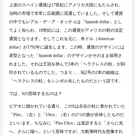
上述のスペイン通貨は17世紀にアメリカ大陸にもたらされ、
当時の市場で非常に広範囲に流通していました。そして通貨
の中でもレアル・デ・ア・オッチョは「Spanish dollar」とし
てよく知られ、18世紀には、この通貨がアメリカの初の法定
通貨となります。そしてこれを元に、米ドル（American
dollar）が1792年に誕生します。この時、通貨のデザインには
原型となった「Spanish dollar」のデザインがそのまま採用さ
れました。それは王冠を挟んで2本の「ヘラクレスの柱」が刻
印されているものでした。つまり……$記号の2本の縦線は、
「ヘラクレスの柱」をシンボル化したものだという説です。
では、Sの意味するものは？
ビデオに描かれている通り、このSは左右の柱に巻かれていた
「Plus」（左）と「Ultra」（右）の2つの旗が合体したものだ
といいます。ちなみに「Plus Ultra」は直訳すると「さらに先
へ、さらに端へ」という意味ですが、大航海時代を想像すれ