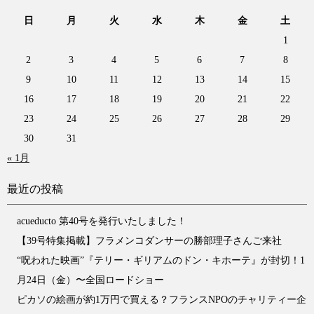
日
月
火
水
木
金
土
1
2
3
4
5
6
7
8
9
10
11
12
13
14
15
16
17
18
19
20
21
22
23
24
25
26
27
28
29
30
31
« 1月
最近の投稿
acueducto 第40号を発行いたしました！
【39号特集掲載】フラメンコダンサーの勝部理子さんご来社
“呪われた映画”『テリー・ギリアムのドン・キホーテ』が封切！1
月24日（金）〜全国ロードショー
ピカソの絵画が約1万円で買える？フランスNPOのチャリティー企